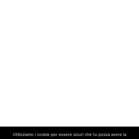
© STAFF PROGETTI 2021
| P.IVA: 03740070044
Interventi
Formazione
Chi Siamo
Contatti
PRIVACY
CREDITS
Utilizziamo i cookie per essere sicuri che tu possa avere la